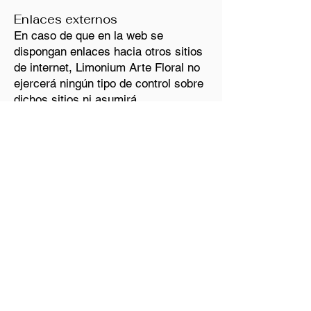
Enlaces externos
En caso de que en la web se
dispongan enlaces hacia otros sitios
de internet, Limonium Arte Floral no
ejercerá ningún tipo de control sobre
dichos sitios ni asumirá
responsabilidad sobre sus
contenidos.
Propiedad intelectual
Todos los contenidos del sitio web
(textos, imágenes, diseño, logotipos,
etc.) son propiedad de Limonium
Arte Floral o cuentan con licencia de
uso.
Queda prohibida su reproducción
total o parcial sin autorización
expresa del titular.